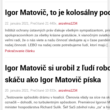
Igor Matovič, to je kolosálny pod
22. januára 2021, Prečítané 21 440x,
anzelma1234
Inštitút ochrany ústavných práv ďakuje všetkým sympatizantom, pri
spolupracovníkom za všetky krásne gratulácie, k vianočným sviat
veľmi radi, že o nás viete a našu činnosť sledujete aj v čase pand
našej činnosti. LEBO na našej ceste potrebujeme ľudí, ktorí majú [
Pokračovanie článku
Igor Matovič si urobil z ľudí rob
skáču ako Igor Matovič píska
20. januára 2021, Prečítané 10 833x,
anzelma1234
„Testovanie spôsobilo drámu v koalícii. Členovia vlády sa síce na 
označili – dohodli, no turbulentným spôsobom. Premiérovi Igorovi M
minister hospodárstva Richard Sulík. Šéf SaS zdvihol ruku „za“ a hovo