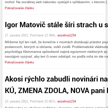
mohol. Na sociálnej sieti nakoniec vystúpil s vyhlásením, v ktorom 
Pokračovanie článku
Igor Matovič stále šíri strach u 
17. januára 2021, Prečítané 13 390x,
anzelma1234
Môžeme byť len radi, že konečne v novinách dostávajú priestor psy
poslancoch, ktorých si občania, voliči zvolili: Problematické vládnuti
psychológa Kleinmanna spôsobené najmä egoizmom niektorých jej 
navzájom vyzývať, aby ten či onen odstúpil, no podľa mňa im ide n
Pokračovanie článku
Akosi rýchlo zabudli novinári n
KÚ, ZMENA ZDOLA, NOVA pani 
13. januára 2021, Prečítané 15 667x,
anzelma1234
Každoročne sa obeťami mobbingu, bossingu stávajú tisíce a tisíce ľ