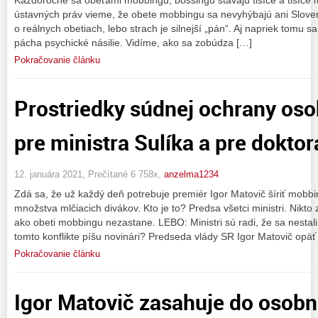
ústavných práv vieme, že obete mobbingu sa nevyhýbajú ani Slovens
o reálnych obetiach, lebo strach je silnejší „pán“. Aj napriek tomu s
pácha psychické násilie. Vidíme, ako sa zobúdza […]
Pokračovanie článku
Prostriedky súdnej ochrany os
pre ministra Sulíka a pre dokt
12. januára 2021, Prečítané 6 758x,
anzelma1234
Zdá sa, že už každý deň potrebuje premiér Igor Matovič šíriť mobbin
množstva mlčiacich divákov. Kto je to? Predsa všetci ministri. Nikto
ako obeti mobbingu nezastane. LEBO: Ministri sú radi, že sa nestal
tomto konflikte píšu novinári? Predseda vlády SR Igor Matovič opäť
Pokračovanie článku
Igor Matovič zasahuje do osob