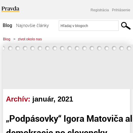
Registrácia
Prihlásenie
Blog
Najnovšie články
Najčítanejšie články
Blog
>
zivot okolo nas
Najkomentovanejšie články
Zoznam blogov
Komerčné blogy
Archív:
január, 2021
„Podpásovky“ Igora Matoviča al
demokracie po slovensky