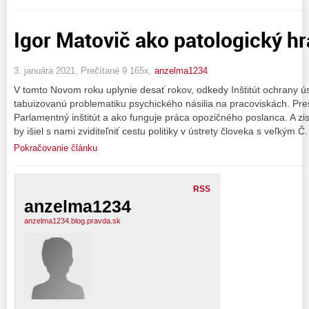
Igor Matovič ako patologický h
3. januára 2021, Prečítané 9 165x,
anzelma1234
V tomto Novom roku uplynie desať rokov, odkedy Inštitút ochrany ús
tabuizovanú problematiku psychického násilia na pracoviskách. Pr
Parlamentný inštitút a ako funguje práca opozičného poslanca. A zist
by išiel s nami zviditeľniť cestu politiky v ústrety človeka s veľkým Č
Pokračovanie článku
RSS
anzelma1234
anzelma1234.blog.pravda.sk