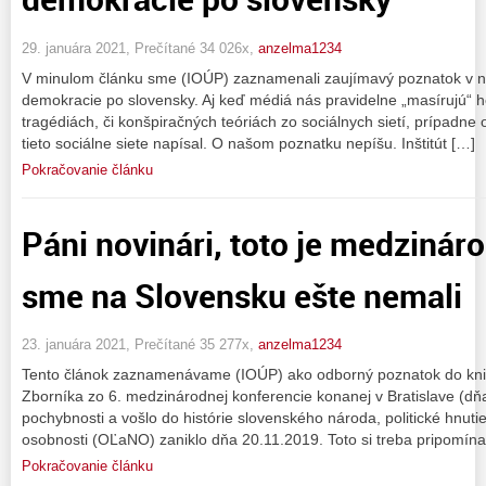
29. januára 2021, Prečítané 34 026x,
anzelma1234
V minulom článku sme (IOÚP) zaznamenali zaujímavý poznatok v na
demokracie po slovensky. Aj keď médiá nás pravidelne „masírujú“ h
tragédiách, či konšpiračných teóriách zo sociálnych sietí, prípadne 
tieto sociálne siete napísal. O našom poznatku nepíšu. Inštitút […]
Pokračovanie článku
Páni novinári, toto je medzinár
sme na Slovensku ešte nemali
23. januára 2021, Prečítané 35 277x,
anzelma1234
Tento článok zaznamenávame (IOÚP) ako odborný poznatok do kni
Zborníka zo 6. medzinárodnej konferencie konanej v Bratislave (dň
pochybnosti a vošlo do histórie slovenského národa, politické hnuti
osobnosti (OĽaNO) zaniklo dňa 20.11.2019. Toto si treba pripomín
Pokračovanie článku