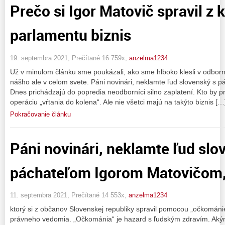
Prečo si Igor Matovič spravil z 
parlamentu biznis
19. septembra 2021, Prečítané 16 759x,
anzelma1234
Už v minulom článku sme poukázali, ako sme hlboko klesli v odborno
nášho ale v celom svete. Páni novinári, neklamte ľud slovenský s
Dnes prichádzajú do popredia neodborníci silno zaplatení. Kto by pr
operáciu „vŕtania do kolena“. Ale nie všetci majú na takýto biznis […
Pokračovanie článku
Páni novinári, neklamte ľud slo
páchateľom Igorom Matovičom
11. septembra 2021, Prečítané 14 553x,
anzelma1234
ktorý si z občanov Slovenskej republiky spravil pomocou „očkománie“
právneho vedomia. „Očkománia“ je hazard s ľudským zdravím. Akým