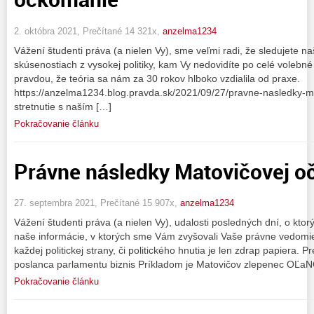
2. októbra 2021, Prečítané 14 321x,
anzelma1234
Vážení študenti práva (a nielen Vy), sme veľmi radi, že sledujete n
skúsenostiach z vysokej politiky, kam Vy nedovidíte po celé volebn
pravdou, že teória sa nám za 30 rokov hlboko vzdialila od praxe.
https://anzelma1234.blog.pravda.sk/2021/09/27/pravne-nasledky-
stretnutie s naším […]
Pokračovanie článku
Právne následky Matovičovej 
27. septembra 2021, Prečítané 15 907x,
anzelma1234
Vážení študenti práva (a nielen Vy), udalosti posledných dní, o kto
naše informácie, v ktorých sme Vám zvyšovali Vaše právne vedomi
každej politickej strany, či politického hnutia je len zdrap papiera. Pr
poslanca parlamentu biznis Príkladom je Matovičov zlepenec OĽaN
Pokračovanie článku