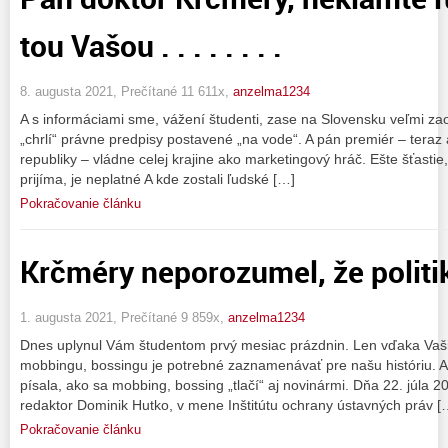
tou Vašou . . . . . . . .
8. augusta 2021, Prečítané 11 611x,
anzelma1234
A s informáciami sme, vážení študenti, zase na Slovensku veľmi zao
„chrlí“ právne predpisy postavené „na vode“. A pán premiér – teraz 
republiky – vládne celej krajine ako marketingový hráč. Ešte šťastie
prijíma, je neplatné A kde zostali ľudské […]
Pokračovanie článku
Krčméry neporozumel, že politik
1. augusta 2021, Prečítané 9 859x,
anzelma1234
Dnes uplynul Vám študentom prvý mesiac prázdnin. Len vďaka Vaš
mobbingu, bossingu je potrebné zaznamenávať pre našu históriu. A
písala, ako sa mobbing, bossing „tlačí“ aj novinármi. Dňa 22. júla
redaktor Dominik Hutko, v mene Inštitútu ochrany ústavných práv [
Pokračovanie článku