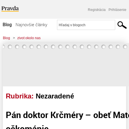
Registrácia
Prihlásenie
Blog
Najnovšie články
Najčítanejšie články
Blog
>
zivot okolo nas
Najkomentovanejšie články
Zoznam blogov
Komerčné blogy
Rubrika:
Nezaradené
Pán doktor Krčméry – obeť Mat
očkománie