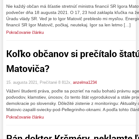
Nie každý občan má šťastie stretnúť ministra financií SR Igora Mato
podvečer dňa 18 augusta 2021. O 17, 23 hod zaklapla kľučka na ž
Úradu vlády SR. Veď je to Igor Matovič prebleslo mi mysľou. Energ
financií SR Igor Matovič, počkaj, neutekaj. Igor sa len letmo […]
Pokračovanie článku
Koľko občanov si prečítalo štatú
Matoviča?
15. augusta 2021, Prečítané 8 812x,
anzelma1234
Vážení študenti práva, poďte sa pozrieť na našu bohatú právnu age
podvodov, klamstiev, únosov, čo tento štát vyprodukoval a stále pr
demokracie po slovensky. Dôležité zistenie z monitoringu: Aktuality 
Matovic-zapalil-sviecky-pod-Pellegriniho-oknami. A podľa tohto člán
Pokračovanie článku
Pán doktor Krčméry, neklamte ľ