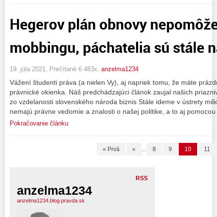
Hegerov plán obnovy nepomôže
mobbingu, páchatelia sú stále 
19. júla 2021, Prečítané 6 483x,
anzelma1234
Vážení študenti práva (a nielen Vy), aj napriek tomu, že máte práz
právnické okienka. Náš predchádzajúci článok zaujal našich priazniv
zo vzdelanosti slovenského národa biznis Stále ideme v ústrety mil
nemajú právne vedomie a znalosti o našej politike, a to aj pomocou
Pokračovanie článku
« Prvá
«
...
8
9
10
11
RSS
anzelma1234
anzelma1234.blog.pravda.sk