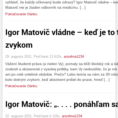
vyhlásiť, že každý očkovaný bude zdravý? Igor Matovič vládne – ke
Matovič nie je žiaden odborník na medicínu. […]
Pokračovanie článku
Igor Matovič vládne – keď je to
zvykom
29. augusta 2021, Prečítané 13 610x,
anzelma1234
Vážení študenti práva (a nielen Vy), pomaly sa blíži školský rok a
znalosti a skúsenosti z vysokej politiky, kam Vy nedovidíte, čo je ro
ani po celé volebné obdobie. Prečo? Lebo teória sa nám za 30 rokov
bolo dobrým zvykom, keď absolvent prišiel do praxe, hneď […]
Pokračovanie článku
Igor Matovič: „. . . . ponáhľam 
22. augusta 2021, Prečítané 6 100x,
anzelma1234