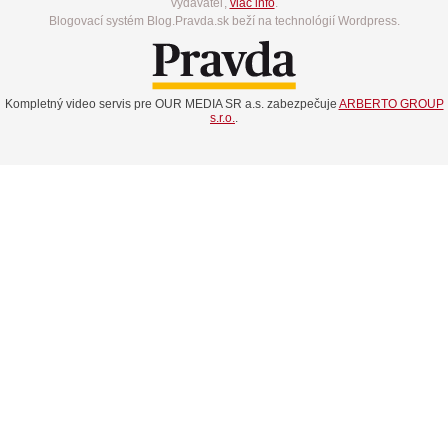
vydavateľ,
viac info
.
Blogovací systém Blog.Pravda.sk beží na technológií Wordpress.
Kompletný video servis pre OUR MEDIA SR a.s. zabezpečuje
ARBERTO GROUP
s.r.o.
.