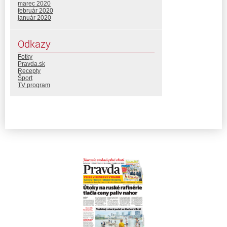
marec 2020
február 2020
január 2020
Odkazy
Fotky
Pravda.sk
Recepty
Šport
TV program