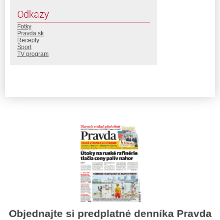
Odkazy
Fotky
Pravda.sk
Recepty
Šport
TV program
Objednajte si predplatné denníka Pravda