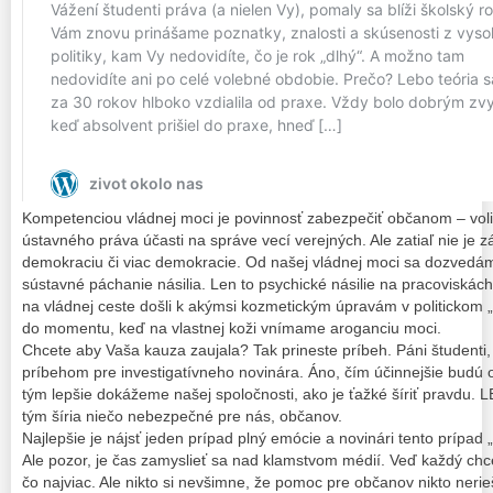
Kompetenciou vládnej moci je povinnosť zabezpečiť občanom – vo
ústavného práva účasti na správe vecí verejných. Ale zatiaľ nie je 
demokraciu či viac demokracie. Od našej vládnej moci sa dozvedá
sústavné páchanie násilia. Len to psychické násilie na pracoviskách
na vládnej ceste došli k akýmsi kozmetickým úpravám v politickom
do momentu, keď na vlastnej koži vnímame aroganciu moci.
Chcete aby Vaša kauza zaujala? Tak prineste príbeh. Páni študenti,
príbehom pre investigatívneho novinára. Áno, čím účinnejšie budú 
tým lepšie dokážeme našej spoločnosti, ako je ťažké šíriť pravdu. LE
tým šíria niečo nebezpečné pre nás, občanov.
Najlepšie je nájsť jeden prípad plný emócie a novinári tento prípad
Ale pozor, je čas zamyslieť sa nad klamstvom médií. Veď každý chce
čo najviac. Ale nikto si nevšimne, že pomoc pre občanov nikto neri