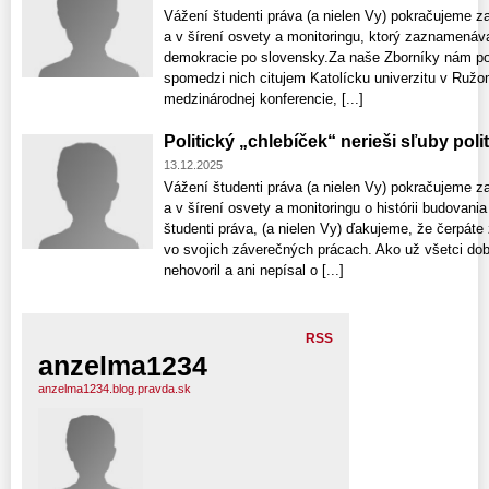
Vážení študenti práva (a nielen Vy) pokračujeme 
a v šírení osvety a monitoringu, ktorý zaznamenáv
demokracie po slovensky.Za naše Zborníky nám poď
spomedzi nich citujem Katolícku univerzitu v Ruž
medzinárodnej konferencie, [...]
Politický „chlebíček“ nerieši sľuby poli
13.12.2025
Vážení študenti práva (a nielen Vy) pokračujeme 
a v šírení osvety a monitoringu o histórii budovan
študenti práva, (a nielen Vy) ďakujeme, že čerpáte 
vo svojich záverečných prácach. Ako už všetci dob
nehovoril a ani nepísal o [...]
RSS
anzelma1234
anzelma1234.blog.pravda.sk