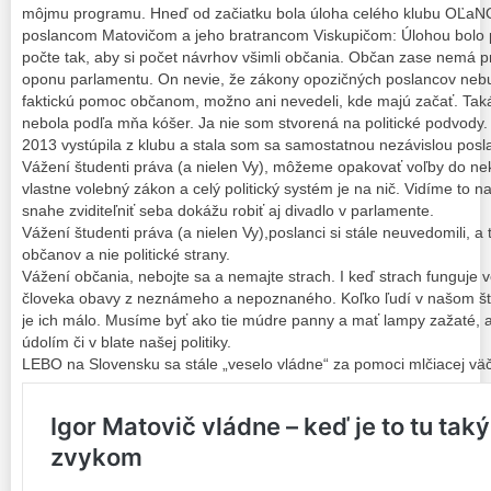
môjmu programu. Hneď od začiatku bola úloha celého klubu OĽa
poslancom Matovičom a jeho bratrancom Viskupičom: Úlohou bolo 
počte tak, aby si počet návrhov všimli občania. Občan zase nemá pr
oponu parlamentu. On nevie, že zákony opozičných poslancov nebu
faktickú pomoc občanom, možno ani nevedeli, kde majú začať. Tak
nebola podľa mňa kóšer. Ja nie som stvorená na politické podvody.
2013 vystúpila z klubu a stala som sa samostatnou nezávislou pos
Vážení študenti práva (a nielen Vy), môžeme opakovať voľby do n
vlastne volebný zákon a celý politický systém je na nič. Vidíme to n
snahe zviditeľniť seba dokážu robiť aj divadlo v parlamente.
Vážení študenti práva (a nielen Vy),poslanci si stále neuvedomili, a
občanov a nie politické strany.
Vážení občania, nebojte sa a nemajte strach. I keď strach funguje ve
človeka obavy z neznámeho a nepoznaného. Koľko ľudí v našom štá
je ich málo. Musíme byť ako tie múdre panny a mať lampy zažaté, 
údolím či v blate našej politiky.
LEBO na Slovensku sa stále „veselo vládne“ za pomoci mlčiacej väč