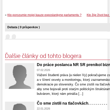
«
Kto porozumie mojej kauze exposlankyne parlamentu ?
Kto žije život bez
Debata ( 0 príspevkov )
Ďalšie články od tohto blogera
Do práce poslanca NR SR prenikol bizn
07.02.2026
Vážení študenti práva (a nielen Vy) pokračujeme 
a v šírení osvety a monitoringu, ktorý zaznamenáv
demokracie po slovensky. Čo sme zistili na tlačovkách.
aby sme bojovali proti starým politickým štruktúra
bulvárom, ktorý nám prináša [...]
Čo sme zistili na tlačovkách. . . . . . . . . .
22.01.2026