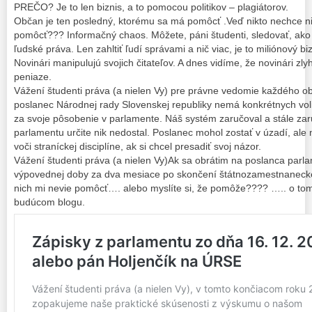
PREČO? Je to len biznis, a to pomocou politikov – plagiátorov.
Občan je ten posledný, ktorému sa má pomôcť .Veď nikto nechce nič 
pomôcť??? Informačný chaos. Môžete, páni študenti, sledovať, ako 
ľudské práva. Len zahltiť ľudí správami a nič viac, je to miliónový biz
Novinári manipulujú svojich čitateľov. A dnes vidíme, že novinári zly
peniaze.
Vážení študenti práva (a nielen Vy) pre právne vedomie každého o
poslanec Národnej rady Slovenskej republiky nemá konkrétnych vol
za svoje pôsobenie v parlamente. Náš systém zaručoval a stále zar
parlamentu určite nik nedostal. Poslanec mohol zostať v úzadí, ale n
voči straníckej disciplíne, ak si chcel presadiť svoj názor.
Vážení študenti práva (a nielen Vy)Ak sa obrátim na poslanca parla
výpovednej doby za dva mesiace po skončení štátnozamestnaneck
nich mi nevie pomôcť…. alebo myslíte si, že pomôže???? ….. o tom
budúcom blogu.