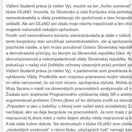
Vážení študenti práva (a nielen Vy), musím sa len „horko usmievať
klube OĽaNO hovorila, že Slovensko a celá Európska únia potrebuj
zamestnávatelia a vlády predstavujú zlo spoločnosti a stav hospodá
oddialili. Ale ani OĽaNO ani vláda moje návrhy nepočúvali a len chráni
majetok nahonobili nekalým spôsobom.
Postih voči nemorálnemu konaniu zamestnávateľa je stále v našic
tento bezprávny stav umožňuje zamestnávateľom, ale aj spoluzam
psychické násilie, a tým hrubo porušovať Ústavu Slovenskej republ
a demokratické princípy, ku ktorým sa Slovenská republika hlási. Aj
skorumpovanosti a nekompetentnosti vlády Slovenskej republiky. N
pokračujú v našej vízii (Inštitútu ochrany ústavných práv) priniesť po
Vážení študenti práva (a nielen Vy), v parlamente som predniesl
vyhláseniu Vlády. Predložila som rozpravu pripravenú mojím vlast
mi nikto nerozumel, čo od nich chcem, spolupráca zlyhala. Mohla s
Moja Správa o násilí na slovenských pracoviskách analyzovala už v
Žiadala som doplnenie Programového vyhlásenia vlády SR o antim
argumentoval poslanec Chren,(dnes už ho občania zvolili za starostu
„Pripadám si ako u babičky, u ktorej som našiel starý socialistický 
nechápal, ako sa deje bezprávie na pracoviskách. Ja som mala z p
nepracoval.Aj dnes mám z neho dojem akoby nikdy nepracoval aj ke
A tak stále kolom dokola. Na stretnutiach v klube OĽaNO som zistila t
„nezávislých osobností“ v rámci klubu „obyčajných ľudí“ nemajú šan