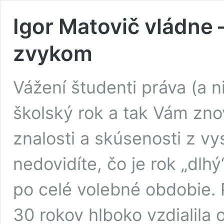
Igor Matovič vládne 
zvykom
Vážení študenti práva (a n
školský rok a tak Vám zn
znalosti a skúsenosti z vy
nedovidíte, čo je rok „dlh
po celé volebné obdobie. 
30 rokov hlboko vzdialila