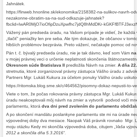
Jahnátek.
https://finweb.hnonline.sk/ekonomika/2158382-na-sulikov-navrh-odvo
nezakonne-obratim-sa-na-sud-odkazuje-jahnatek?
fbclid=IwAR0MjO7ioOfipDzuXpwfhc7jdQ8hMdDKr-kGKFfBTFJ3e
Vážený pán predseda úradu, na Vašom prípade je vidieť, že každá 
„tlačiť“ peniažky len pre seba. Ale tým dokazuje, že občanov v tomto
hlbších problémov bezprávia. Preto vážení, nečakajte pomoc od nov
Pán t. č. bývalý predseda úradu, nie je tak dávno, keď som Vám
na
v mojej právnej veci o určenie neplatnosti skončenia štátnozame
Okresnom súde Bratislava II
predložila Návrh na zmier.
A dňa 22.
stretnutia, ktoré zorganizoval právny zástupca Vášho úradu z advo
Partners Mgr. Lukáš Kukura za účelom ponuky Vášho úradu uskutoč
https://ritomska.blog.sme.sk/c/464562/pisomny-dokaz-nepusti-to-ved
Viete o tom, že počas rokovania právny zástupca Mgr. Lukáš Kukur
úradu neakceptovali môj návrh na zmier a vytvorili podvod voči m
parlamentu, ktorá
dva dni pred zvolením do parlamentu obdrža
A po skončení mandátu poslankyne parlamentu ste mi na úrade ne
výpovednej doby dva mesiace. Naopak Váš právnik rovnako Mgr. 
moju otázku Kedy mi skončila výpovedná doba, citujem „
Vaša výpov
2012 a skončila dňa 5.3.2016“.