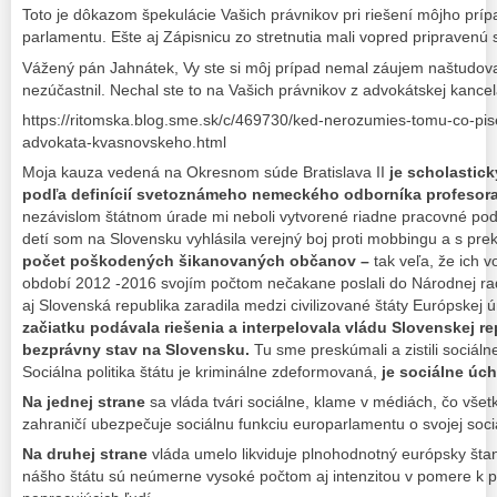
Toto je dôkazom špekulácie Vašich právnikov pri riešení môjho prí
parlamentu. Ešte aj Zápisnicu zo stretnutia mali vopred pripraven
Vážený pán Jahnátek, Vy ste si môj prípad nemal záujem naštudovať
nezúčastnil. Nechal ste to na Vašich právnikov z advokátskej kance
https://ritomska.blog.sme.sk/c/469730/ked-nerozumies-tomu-co-pis
advokata-kvasnovskeho.html
Moja kauza vedená na Okresnom súde Bratislava II
je scholastic
podľa definícií svetoznámeho nemeckého odborníka profesor
nezávislom štátnom úrade mi neboli vytvorené riadne pracovné po
detí som na Slovensku vyhlásila verejný boj proti mobbingu a s pr
počet poškodených šikanovaných občanov –
tak veľa, že ich 
období 2012 -2016 svojím počtom nečakane poslali do Národnej rad
aj Slovenská republika zaradila medzi civilizované štáty Európskej ú
začiatku podávala riešenia a interpelovala vládu Slovenskej rep
bezprávny stav na Slovensku.
Tu sme preskúmali a zistili sociálne 
Sociálna politika štátu je kriminálne zdeformovaná,
je sociálne úch
Na jednej strane
sa vláda tvári sociálne, klame v médiách, čo všetk
zahraničí ubezpečuje sociálnu funkciu europarlamentu o svojej sociál
Na druhej strane
vláda umelo likviduje plnohodnotný európsky štan
nášho štátu sú neúmerne vysoké počtom aj intenzitou v pomere k p