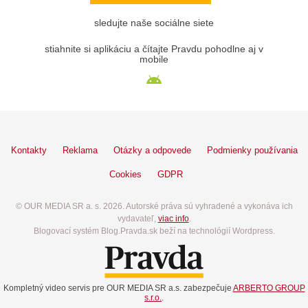
sledujte naše sociálne siete
stiahnite si aplikáciu a čítajte Pravdu pohodlne aj v
mobile
Kontakty
Reklama
Otázky a odpovede
Podmienky používania
Cookies
GDPR
© OUR MEDIA SR a. s. 2026. Autorské práva sú vyhradené a vykonáva ich
vydavateľ,
viac info
.
Blogovací systém Blog.Pravda.sk beží na technológií Wordpress.
Kompletný video servis pre OUR MEDIA SR a.s. zabezpečuje
ARBERTO GROUP
s.r.o.
.