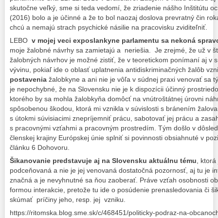
skutočne veľký, sme si teda vedomí, že zriadenie nášho Inštitútu o
(2016) bolo a je účinné a že to bol naozaj doslova prevratný čin ro
chcú a nemajú strach psychické násilie na pracovisku zviditeľniť.
LEBO
v mojej veci exposlankyne parlamentu sa nekoná spravo
moje žalobné návrhy sa zamietajú a neriešia. Je zrejmé, že už v štá
žalobných návrhov je možné zistiť, že v teoretickom ponímaní aj v 
vývinu, pokiaľ ide o oblasť uplatnenia antidiskriminačných žalôb vz
postavenia
žalobkyne a ani nie je vôľa v súdnej praxi venovať sa 
je nepochybné, že na Slovensku nie je k dispozícii účinný prostrie
ktorého by sa mohla žalobkyňa domôcť na vnútroštátnej úrovni ná
spôsobenou škodou, ktorá mi vznikla v súvislosti s bránením žalov
s útokmi súvisiacimi znepríjemniť prácu, sabotovať jej prácu a zasah
s pracovnými vzťahmi a pracovným prostredím. Tým došlo v dôsle
členskej krajiny Európskej únie splniť si povinnosti obsiahnuté v p
článku 6 Dohovoru.
Šikanovanie predstavuje aj na Slovensku aktuálnu tému
, ktorá
podceňovaná a nie je jej venovaná dostatočná pozornosť, aj tu je i
značná a je nevyhnutné sa ňou zaoberať. Práve vzťah osobnosti obe
formou interakcie, pretože tu ide o posúdenie prenasledovania či š
skúmať príčiny jeho, resp. jej vzniku.
https://ritomska.blog.sme.sk/c/468451/politicky-podraz-na-obcanoc