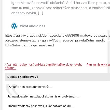
https://spravy.pravda.sk/domace/clanok/553698-matovic-povazuje
ou-za-ocistenie-statnej-spravy/?utm_source=pravda&utm_medium=
links&utm_campaign=mostread
«
Vari nám odbornosť unikla z pamäte nášho slovenského
Pani ministerka s
národa
Debata ( 4 príspevky )
" Amatéri a laici sa domnievajú" ...
Jahńatek exelentne zvládol ako minister problémy... ...
Trochu zmätočný príspevok, s Jahnatkom odidu ...