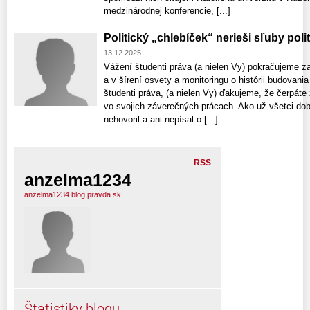
medzinárodnej konferencie, [...]
Politický „chlebíček“ nerieši sľuby poli
13.12.2025
Vážení študenti práva (a nielen Vy) pokračujeme 
a v šírení osvety a monitoringu o histórii budovan
študenti práva, (a nielen Vy) ďakujeme, že čerpáte 
vo svojich záverečných prácach. Ako už všetci dob
nehovoril a ani nepísal o [...]
RSS
anzelma1234
anzelma1234.blog.pravda.sk
Štatistiky blogu