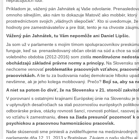
nepracujúcich ľudí.
Príkladom je, vážený pán Jahnátek aj Vaše odvolanie. Prenasledova
omnoho silnejším, ako nám to dokazuje Matovič ako mobbér, ktorý 
prostredníctvom svojich „vládnych sliepočiek“. Kto si uvedomuje, že
hodnoty pre zamestnávateľov a pre štát, tento je na chvoste záujmu 
Vážený pán Jahnátek, tu Vám nepomôže ani Daniel Lipšic.
Ja som už v parlamente s mojím tímom spolupracovníkov preskúmal
funguje, keď sa prenasledovaný občan obráti na súd a chce sa s
volebného obdobia (2012-2016) som zistila
monštruózne nedostat
obchádzajú základné právne normy a princípy.
Na Slovensku sm
nechceme venovať
problematike pracovných vzťahov, pracovné
pracoviskách.
A tie tu za budovania našej demokracie hlboko upadli
nevšimne, ak je jeho kolega mobbovaný. Prečo?
Bojí sa, aby sa 
A niet sa potom čo diviť, že na Slovensku v 21. storočí zakvit
V porovnaní s ostatnými krajinami Európskej únie na Slovensku je
v uplynulých desaťročiach sa stali pozornosťou európskych politiko
odborárske práva, otázky rovnosti šancí, rovnosti pohlaví, rasovej a 
vo vzťahu k zamestnaniu,
dnes sa žiada presunúť pozornosť k o
psychickou a pracovnou harmonizáciou pracovísk.
Naše skúsenosti sme priniesli a zviditeľňujeme na medzinárodných 
parlamente dňa 12. 11. 2013 v Bratislave. Záujem o našu službu aj 