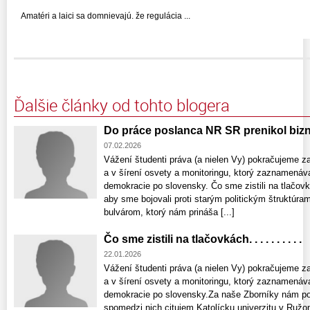
Amatéri a laici sa domnievajú. že regulácia ...
Ďalšie články od tohto blogera
Do práce poslanca NR SR prenikol bizn
07.02.2026
Vážení študenti práva (a nielen Vy) pokračujeme 
a v šírení osvety a monitoringu, ktorý zaznamenáv
demokracie po slovensky. Čo sme zistili na tlačovkách.
aby sme bojovali proti starým politickým štruktúra
bulvárom, ktorý nám prináša [...]
Čo sme zistili na tlačovkách. . . . . . . . . .
22.01.2026
Vážení študenti práva (a nielen Vy) pokračujeme 
a v šírení osvety a monitoringu, ktorý zaznamenáv
demokracie po slovensky.Za naše Zborníky nám poď
spomedzi nich citujem Katolícku univerzitu v Ruž