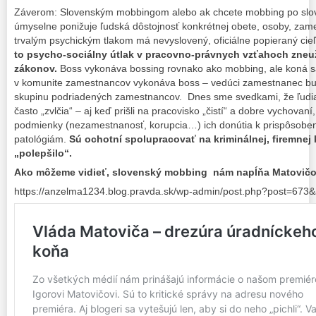
Záverom: Slovenským mobbingom alebo ak chcete mobbing po slov
úmyselne ponižuje ľudská dôstojnosť konkrétnej obete, osoby, za
trvalým psychickým tlakom má nevyslovený, oficiálne popieraný cieľ 
to psycho-sociálny útlak v pracovno-právnych vzťahoch zneuži
zákonov.
Boss vykonáva bossing rovnako ako mobbing, ale koná s
v komunite zamestnancov vykonáva boss – vedúci zamestnanec buď 
skupinu podriadených zamestnancov. Dnes sme svedkami, že ľudia
často „zvlčia“ – aj keď prišli na pracovisko „čistí“ a dobre vychovaní
podmienky (nezamestnanosť, korupcia…) ich donútia k prispôsoben
patológiám.
Sú ochotní spolupracovať na kriminálnej, firemnej 
„polepšilo“.
Ako môžeme vidieť, slovenský mobbing nám napĺňa Matovičo
https://anzelma1234.blog.pravda.sk/wp-admin/post.php?post=673&