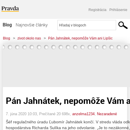
Registrácia
Prihlásenie
Blog
Najnovšie články
Najčítanejšie články
Blog
>
zivot okolo nas
>
Pán Jahnátek, nepomôže Vám ani Lipšic
Najkomentovanejšie články
Zoznam blogov
Komerčné blogy
Pán Jahnátek, nepomôže Vám an
7. júna 2020 10:03
, Prečítané 20 698x,
anzelma1234
,
Nezaradené
Šéf regulačného úradu Ľubomír Jahnátek končí. V stredu vláda odkl
hospodárstva Richarda Sulíka na jeho odvolanie. „Je to nezákonné,