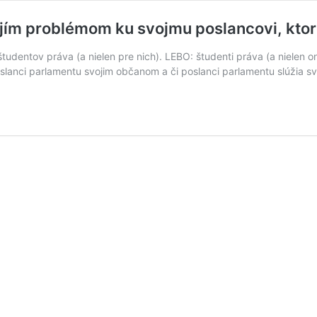
ím problémom ku svojmu poslancovi, ktoré
tudentov práva (a nielen pre nich). LEBO: študenti práva (a nielen o
lanci parlamentu svojim občanom a či poslanci parlamentu slúžia sv