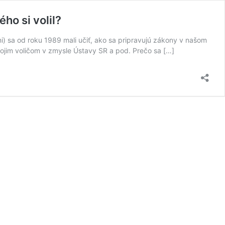
ho si volil?
ni) sa od roku 1989 mali učiť, ako sa pripravujú zákony v našom
ojim voličom v zmysle Ústavy SR a pod. Prečo sa […]