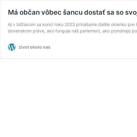
Má občan vôbec šancu dostať sa so svoj
Aj v blížiacom sa konci roku 2023 prinášame ďalšie okienko pre š
slovenskom práve, ako funguje náš parlament, ako pomáhajú pos
zivot okolo nas