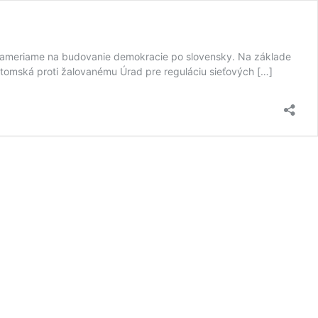
se zameriame na budovanie demokracie po slovensky. Na základe
Ritomská proti žalovanému Úrad pre reguláciu sieťových […]