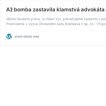
Až bomba zastavila klamstvá advokáta 
Vážení študenti práva, (a nielen Vy), pokračujeme zadarmo v p
Predvolanie + výzva Okresného súdu Bratislava II sp. zn.: 11Cp
zivot okolo nas